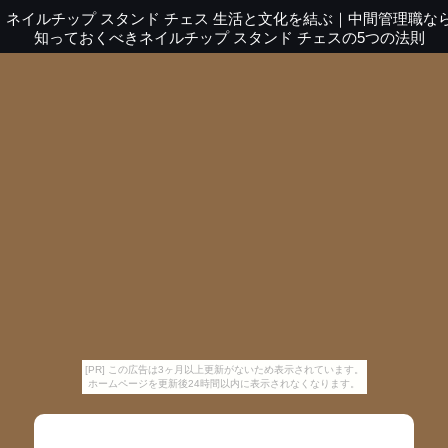
ネイルチップ スタンド チェス 生活と文化を結ぶ
｜
中間管理職な
知っておくべきネイルチップ スタンド チェスの5つの法則
[PR] この広告は3ヶ月以上更新がないため表示されています。
ホームページを更新後24時間以内に表示されなくなります。