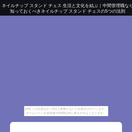
ネイルチップ スタンド チェス 生活と文化を結ぶ
｜
中間管理職な
知っておくべきネイルチップ スタンド チェスの5つの法則
[PR] この広告は3ヶ月以上更新がないため表示されています。
ホームページを更新後24時間以内に表示されなくなります。